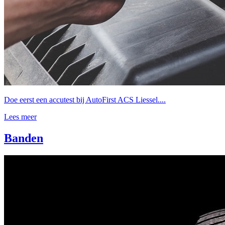
Doe eerst een accutest bij AutoFirst ACS Liessel....
Lees meer
Banden