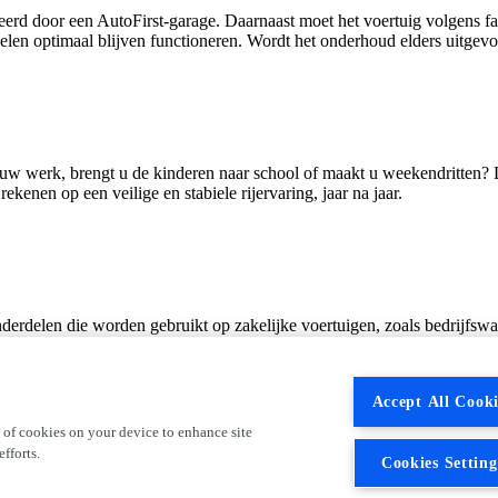
erd door een AutoFirst‑garage. Daarnaast moet het voertuig volgens f
n optimaal blijven functioneren. Wordt het onderhoud elders uitgevoer
aar uw werk, brengt u de kinderen naar school of maakt u weekendritten
ekenen op een veilige en stabiele rijervaring, jaar na jaar.
onderdelen die worden gebruikt op zakelijke voertuigen, zoals bedrijfswag
itieve of recreatieve activiteiten komen niet in aanmerking voor garant
uik, misbruik of onvoldoende onderhoud. Goed onderhoud blijft dus ess
Accept All Cooki
 of cookies on your device to enhance site
fforts.
Cookies Setting