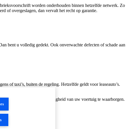
abrieksvoorschrift worden onderhouden binnen hetzelfde netwerk. Zo
d of overgeslagen, dan vervalt het recht op garantie.
? Dan bent u volledig gedekt. Ook onverwachte defecten of schade aan
ens of taxi’s, buiten de regeling. Hetzelfde geldt voor leaseauto’s.
ie.
entieel om de kwaliteit en veiligheid van uw voertuig te waarborgen.
es
s