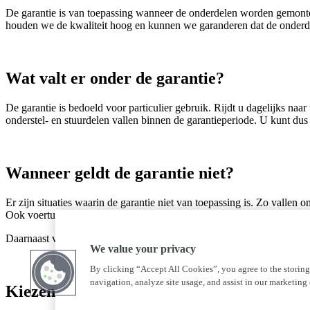
De garantie is van toepassing wanneer de onderdelen worden gemonte
houden we de kwaliteit hoog en kunnen we garanderen dat de onderdele
Wat valt er onder de garantie?
De garantie is bedoeld voor particulier gebruik. Rijdt u dagelijks n
onderstel- en stuurdelen vallen binnen de garantieperiode. U kunt dus r
Wanneer geldt de garantie niet?
Er zijn situaties waarin de garantie niet van toepassing is. Zo vallen 
Ook voertuigen die worden ingezet voor rally’s, races of andere compet
Daarnaast vervalt de garantie wanneer er sprake is van verkeerd gebr
We value your privacy
By clicking “Accept All Cookies”, you agree to the storing
navigation, analyze site usage, and assist in our marketing e
Kiezen voor zekerheid en kwaliteit